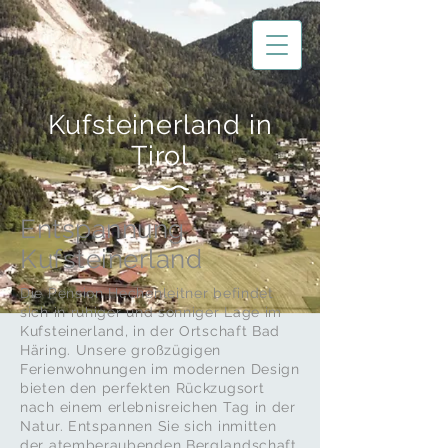
Kufsteinerland in
Tirol
Entspannung
Kufsteinerland
Die Pension Hechenleitner befindet
sich in ruhiger und sonniger Lage im
Kufsteinerland, in der Ortschaft Bad
Häring. Unsere großzügigen
Ferienwohnungen im modernen Design
bieten den perfekten Rückzugsort
nach einem erlebnisreichen Tag in der
Natur. Entspannen Sie sich inmitten
der atemberaubenden Berglandschaft