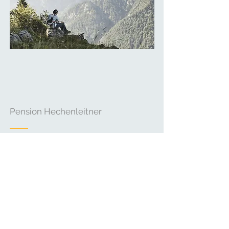
Pension Hechenleitner
Drei-Grafen-Strasse 22
A-6323 Bad Häring
+43 (0) 5332 85064
info@hechenleitner.net
Follow Us